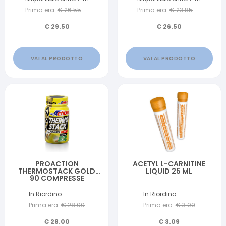
Prima era:
€
26.55
Prima era:
€
23.85
€
29.50
€
26.50
VAI AL PRODOTTO
VAI AL PRODOTTO
PROACTION
ACETYL L-CARNITINE
THERMOSTACK GOLD
LIQUID 25 ML
90 COMPRESSE
In Riordino
In Riordino
Prima era:
€
28.00
Prima era:
€
3.09
€
28.00
€
3.09