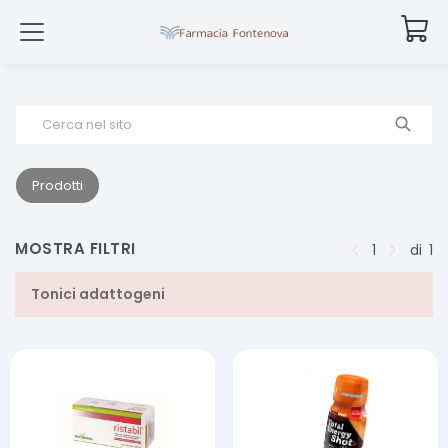
Cerca nel sito
Prodotti
MOSTRA FILTRI
1
di
1
Tonici adattogeni