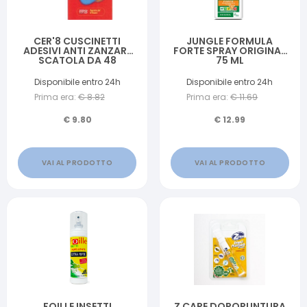
CER'8 CUSCINETTI
JUNGLE FORMULA
ADESIVI ANTI ZANZARE
FORTE SPRAY ORIGINAL
SCATOLA DA 48
75 ML
CUSCINETTI
Disponibile entro 24h
Disponibile entro 24h
Prima era:
€
8.82
Prima era:
€
11.69
€
9.80
€
12.99
VAI AL PRODOTTO
VAI AL PRODOTTO
FOILLE INSETTI
Z CARE DOPOPUNTURA