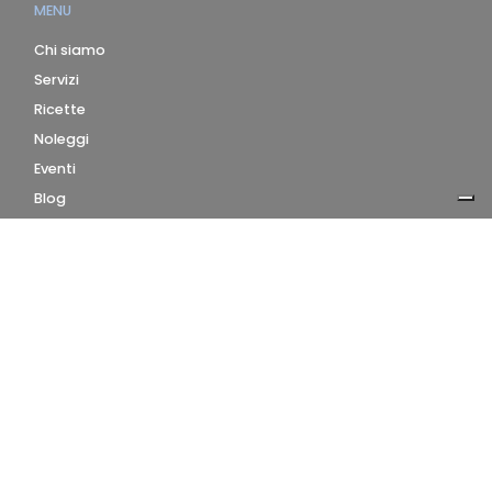
MENU
Chi siamo
Servizi
Ricette
Noleggi
Eventi
Blog
AZIENDA
Contatti
Accedi
Registrati
Privacy Policy
Condizioni d'uso
INFORMAZIONI
Condizioni di vendita