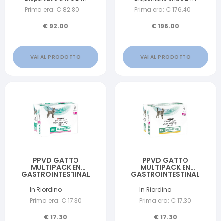
Prima era:
€
82.80
Prima era:
€
176.40
€
92.00
€
196.00
VAI AL PRODOTTO
VAI AL PRODOTTO
PPVD GATTO
PPVD GATTO
MULTIPACK EN
MULTIPACK EN
GASTROINTESTINAL
GASTROINTESTINAL
SALMONE 10 X 85 G
POLLO 10 X 85 G
In Riordino
In Riordino
Prima era:
€
17.30
Prima era:
€
17.30
€
17.30
€
17.30