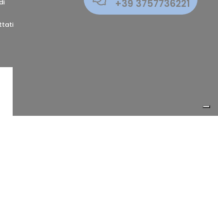
+39
3757736221
di
tati