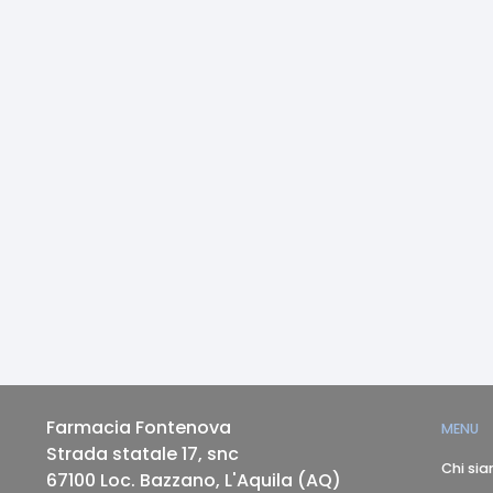
Farmacia Fontenova
MENU
Strada statale 17, snc
Chi si
67100
Loc. Bazzano, L'Aquila
(
AQ
)