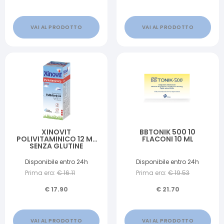
VAI AL PRODOTTO
VAI AL PRODOTTO
XINOVIT
BBTONIK 500 10
POLIVITAMINICO 12 ML
FLACONI 10 ML
SENZA GLUTINE
NATURALMENTE PRIVO
DI LATTOSIO
Disponibile entro 24h
Disponibile entro 24h
Prima era:
€
16.11
Prima era:
€
19.53
€
17.90
€
21.70
VAI AL PRODOTTO
VAI AL PRODOTTO