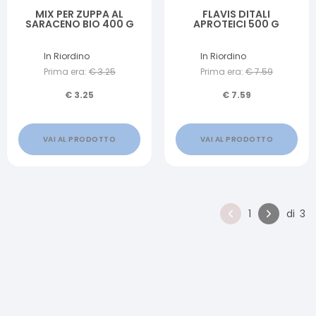
MIX PER ZUPPA AL
FLAVIS DITALI
SARACENO BIO 400 G
APROTEICI 500 G
In Riordino
In Riordino
Prima era:
€
3.25
Prima era:
€
7.59
€
3.25
€
7.59
VAI AL PRODOTTO
VAI AL PRODOTTO
1
di
3