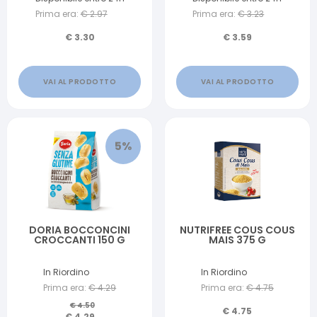
Prima era:
€
2.97
Prima era:
€
3.23
€
3.30
€
3.59
VAI AL PRODOTTO
VAI AL PRODOTTO
5
%
DORIA BOCCONCINI
NUTRIFREE COUS COUS
CROCCANTI 150 G
MAIS 375 G
In Riordino
In Riordino
Prima era:
€
4.29
Prima era:
€
4.75
€
4.50
€
4.75
€
4.29