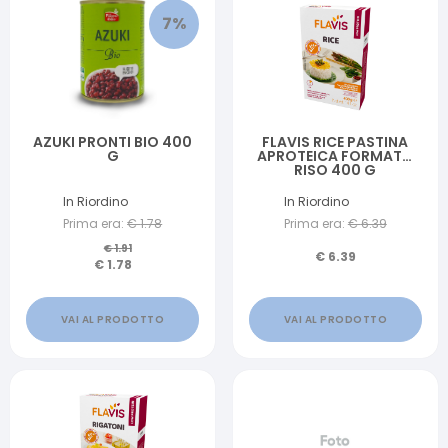
7
%
AZUKI PRONTI BIO 400
FLAVIS RICE PASTINA
G
APROTEICA FORMATO
RISO 400 G
In Riordino
In Riordino
Prima era:
€
1.78
Prima era:
€
6.39
€
1.91
€
6.39
€
1.78
VAI AL PRODOTTO
VAI AL PRODOTTO