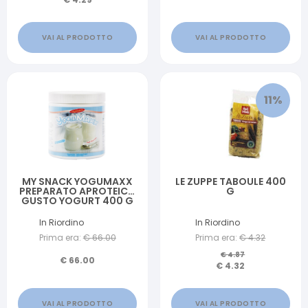
VAI AL PRODOTTO
VAI AL PRODOTTO
11
%
MY SNACK YOGUMAXX
LE ZUPPE TABOULE 400
PREPARATO APROTEICO
G
GUSTO YOGURT 400 G
In Riordino
In Riordino
Prima era:
€
66.00
Prima era:
€
4.32
€
4.87
€
66.00
€
4.32
VAI AL PRODOTTO
VAI AL PRODOTTO