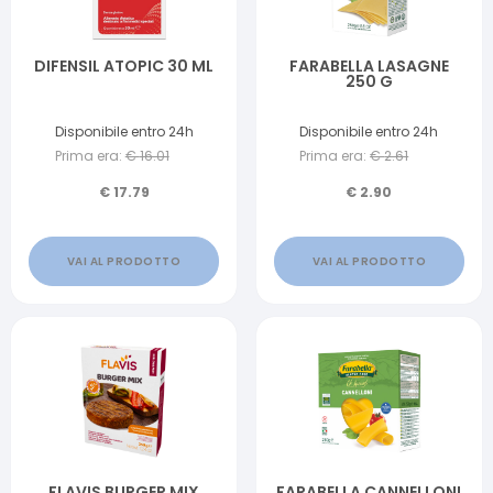
DIFENSIL ATOPIC 30 ML
FARABELLA LASAGNE
250 G
Disponibile entro 24h
Disponibile entro 24h
Prima era:
€
16.01
Prima era:
€
2.61
€
17.79
€
2.90
VAI AL PRODOTTO
VAI AL PRODOTTO
FLAVIS BURGER MIX
FARABELLA CANNELLONI