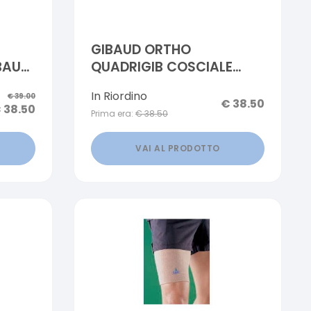
GIBAUD ORTHO
BAUD
QUADRIGIB COSCIALE
D 2
CONTENZIONE TAGLIA 03
In Riordino
€
39.00
€
38.50
€
38.50
Prima era:
€
38.50
VAI AL PRODOTTO