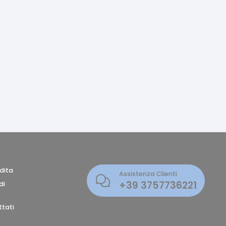
dita
Assistenza Clienti
+39
3757736221
di
tati