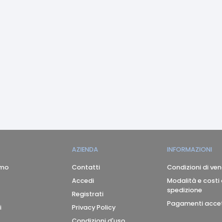
AZIENDA
INFORMAZIONI
amo
Contatti
Condizioni di ven
Accedi
Modalità e costi 
spedizione
Registrati
Pagamenti accet
i
Privacy Policy
Condizioni d'uso