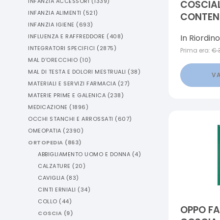
INFANZIA ACCESSORI
(
1339
)
COSCIAL
INFANZIA ALIMENTI
(
521
)
CONTENZ
INFANZIA IGIENE
(
693
)
ORTHO Q
In Riordino
INFLUENZA E RAFFREDDORE
(
408
)
INTEGRATORI SPECIFICI
(
2875
)
Prima era:
€
MAL D'ORECCHIO
(
10
)
MAL DI TESTA E DOLORI MESTRUALI
(
38
)
VA
MATERIALI E SERVIZI FARMACIA
(
27
)
MATERIE PRIME E GALENICA
(
238
)
MEDICAZIONE
(
1896
)
OCCHI STANCHI E ARROSSATI
(
607
)
OMEOPATIA
(
2390
)
ORTOPEDIA
(
863
)
ABBIGLIAMENTO UOMO E DONNA
(
4
)
CALZATURE
(
20
)
CAVIGLIA
(
83
)
CINTI ERNIALI
(
34
)
COLLO
(
44
)
OPPO FA
COSCIA
(
9
)