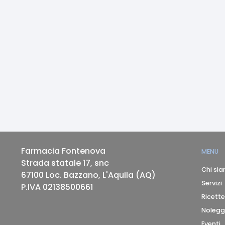
Farmacia Fontenova
MENU
Strada statale 17, snc
Chi si
67100
Loc. Bazzano, L'Aquila
(
AQ
)
Servizi
P.IVA
02138500661
Ricette
Nolegg
Eventi