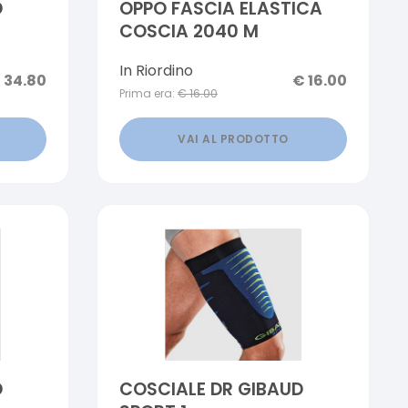
D
OPPO FASCIA ELASTICA
COSCIA 2040 M
In Riordino
€
34.80
€
16.00
Prima era:
€
16.00
VAI AL PRODOTTO
D
COSCIALE DR GIBAUD