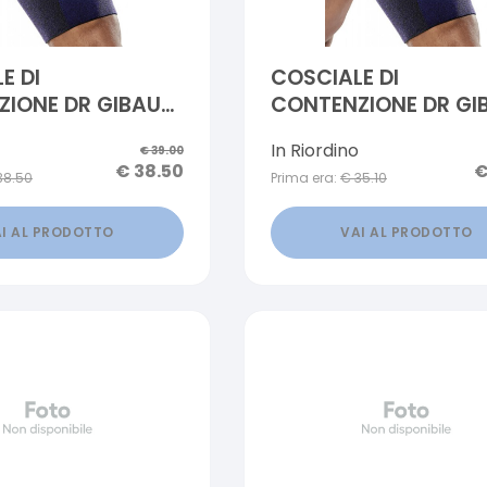
E DI
COSCIALE DI
IONE DR GIBAUD
CONTENZIONE DR GI
UADRIGIB 3D 3
ORTHO QUADRIGIB 3
In Riordino
€
39.00
€
38.50
38.50
Prima era:
€
35.10
I AL PRODOTTO
VAI AL PRODOTTO