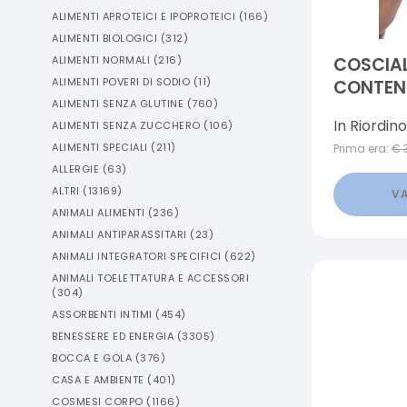
ALIMENTI APROTEICI E IPOPROTEICI
(
166
)
ALIMENTI BIOLOGICI
(
312
)
ALIMENTI NORMALI
(
216
)
COSCIAL
ALIMENTI POVERI DI SODIO
(
11
)
CONTENZ
ALIMENTI SENZA GLUTINE
(
760
)
ORTHO Q
In Riordino
ALIMENTI SENZA ZUCCHERO
(
106
)
ALIMENTI SPECIALI
(
211
)
Prima era:
€
ALLERGIE
(
63
)
ALTRI
(
13169
)
VA
ANIMALI ALIMENTI
(
236
)
ANIMALI ANTIPARASSITARI
(
23
)
ANIMALI INTEGRATORI SPECIFICI
(
622
)
ANIMALI TOELETTATURA E ACCESSORI
(
304
)
ASSORBENTI INTIMI
(
454
)
BENESSERE ED ENERGIA
(
3305
)
BOCCA E GOLA
(
376
)
CASA E AMBIENTE
(
401
)
COSMESI CORPO
(
1166
)