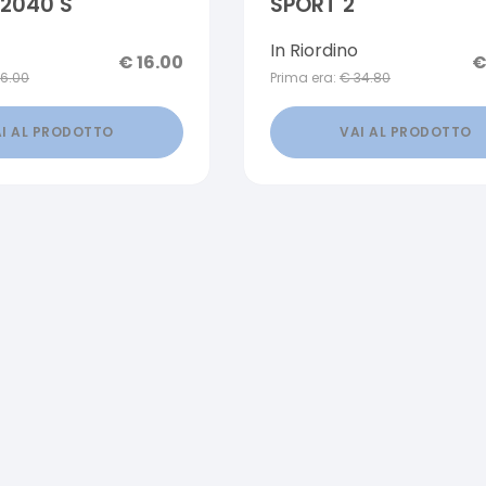
2040 S
SPORT 2
In Riordino
€
16.00
16.00
Prima era:
€
34.80
I AL PRODOTTO
VAI AL PRODOTTO