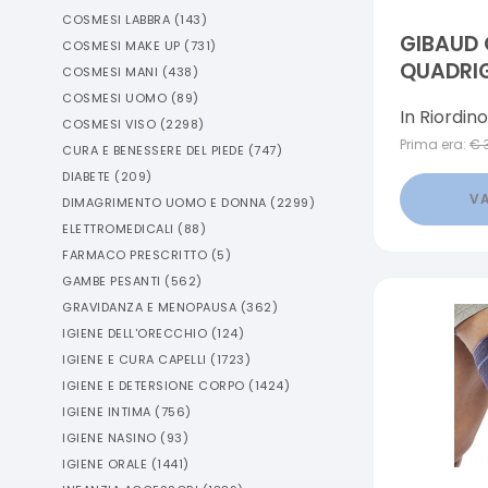
COSMESI LABBRA
(
143
)
GIBAUD
COSMESI MAKE UP
(
731
)
QUADRIG
COSMESI MANI
(
438
)
CONTENZ
COSMESI UOMO
(
89
)
In Riordino
COSMESI VISO
(
2298
)
Prima era:
€
CURA E BENESSERE DEL PIEDE
(
747
)
DIABETE
(
209
)
VA
DIMAGRIMENTO UOMO E DONNA
(
2299
)
ELETTROMEDICALI
(
88
)
FARMACO PRESCRITTO
(
5
)
GAMBE PESANTI
(
562
)
GRAVIDANZA E MENOPAUSA
(
362
)
IGIENE DELL'ORECCHIO
(
124
)
IGIENE E CURA CAPELLI
(
1723
)
IGIENE E DETERSIONE CORPO
(
1424
)
IGIENE INTIMA
(
756
)
IGIENE NASINO
(
93
)
IGIENE ORALE
(
1441
)