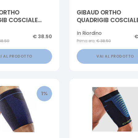
 ORTHO
GIBAUD ORTHO
IB COSCIALE
QUADRIGIB COSCIAL
IONE TAGLIA 02
CONTENZIONE TAGLI
In Riordino
€
38.50
38.50
Prima era:
€
38.50
I AL PRODOTTO
VAI AL PRODOTTO
1
%