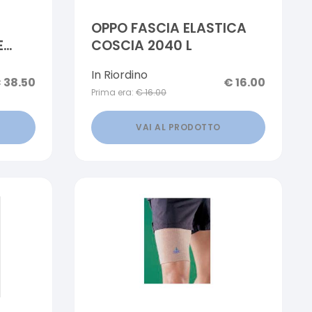
OPPO FASCIA ELASTICA
E
COSCIA 2040 L
A 01
In Riordino
€
38.50
€
16.00
Prima era:
€
16.00
VAI AL PRODOTTO