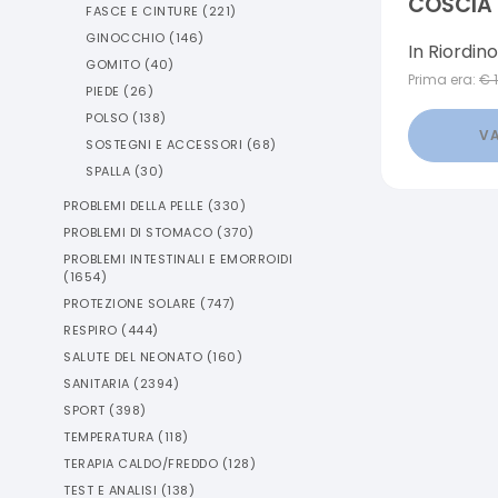
COSCIA 
FASCE E CINTURE
(
221
)
GINOCCHIO
(
146
)
In Riordino
GOMITO
(
40
)
Prima era:
€
PIEDE
(
26
)
POLSO
(
138
)
VA
SOSTEGNI E ACCESSORI
(
68
)
SPALLA
(
30
)
PROBLEMI DELLA PELLE
(
330
)
PROBLEMI DI STOMACO
(
370
)
PROBLEMI INTESTINALI E EMORROIDI
(
1654
)
PROTEZIONE SOLARE
(
747
)
RESPIRO
(
444
)
SALUTE DEL NEONATO
(
160
)
SANITARIA
(
2394
)
SPORT
(
398
)
TEMPERATURA
(
118
)
TERAPIA CALDO/FREDDO
(
128
)
TEST E ANALISI
(
138
)