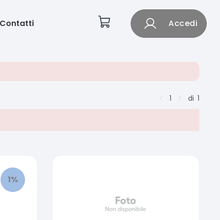
Contatti
Accedi
1
di
1
1
%