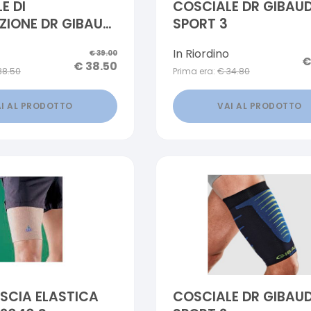
E DI
COSCIALE DR GIBAU
IONE DR GIBAUD
SPORT 3
UADRIGIB 3D 1
In Riordino
€
39.00
€
38.50
38.50
Prima era:
€
34.80
I AL PRODOTTO
VAI AL PRODOTTO
SCIA ELASTICA
COSCIALE DR GIBAU