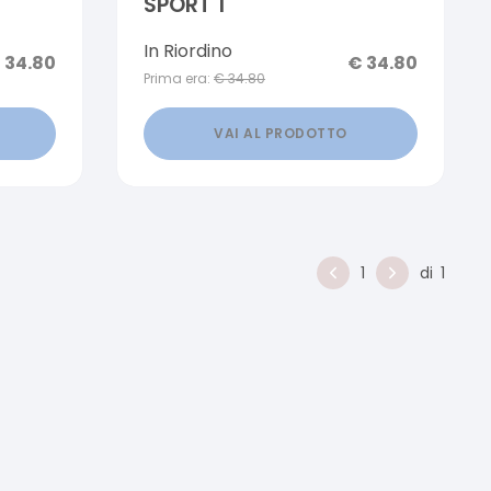
SPORT 1
In Riordino
€
34.80
€
34.80
Prima era:
€
34.80
VAI AL PRODOTTO
1
di
1