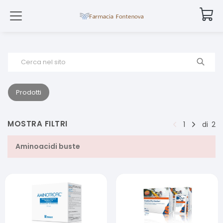
Cerca nel sito
Prodotti
MOSTRA FILTRI
1
di
2
Aminoacidi buste