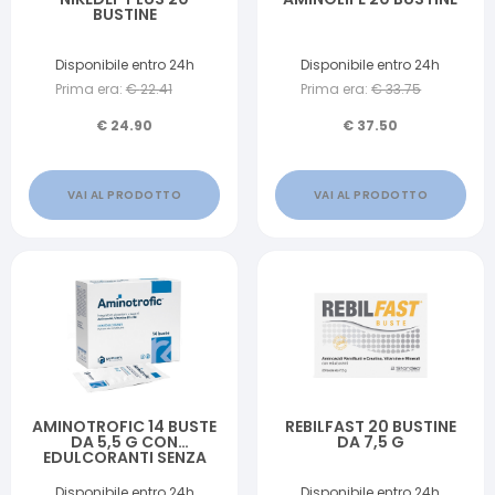
BUSTINE
Disponibile entro 24h
Disponibile entro 24h
Prima era:
€
22.41
Prima era:
€
33.75
€
24.90
€
37.50
VAI AL PRODOTTO
VAI AL PRODOTTO
AMINOTROFIC 14 BUSTE
REBILFAST 20 BUSTINE
DA 5,5 G CON
DA 7,5 G
EDULCORANTI SENZA
GLUTINE SENZA
LATTOSIO
Disponibile entro 24h
Disponibile entro 24h