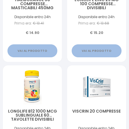
COMPRESSE
100 COMPRESSE
MASTICABILI 450MG
DIVISIBILI
Disponibile entro 24h
Disponibile entro 24h
Prima era:
€
13.41
Prima era:
€
13.68
€
14.90
€
15.20
VAI AL PRODOTTO
VAI AL PRODOTTO
LONGLIFE B12 1000 MCG
VISCRIN 20 COMPRESSE
SUBLINGUALE 60
TAVOLETTE DIVISIBILI
GUSTO CILIEGIA CON
EDULCORANTI SENZA
Disponibile entro 24h
Disponibile entro 24h