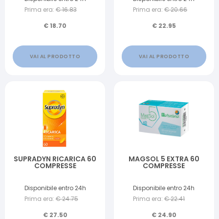
GLUTINE
Prima era:
€
16.83
Prima era:
€
20.66
€
18.70
€
22.95
VAI AL PRODOTTO
VAI AL PRODOTTO
SUPRADYN RICARICA 60
MAGSOL 5 EXTRA 60
COMPRESSE
COMPRESSE
Disponibile entro 24h
Disponibile entro 24h
Prima era:
€
24.75
Prima era:
€
22.41
€
27.50
€
24.90