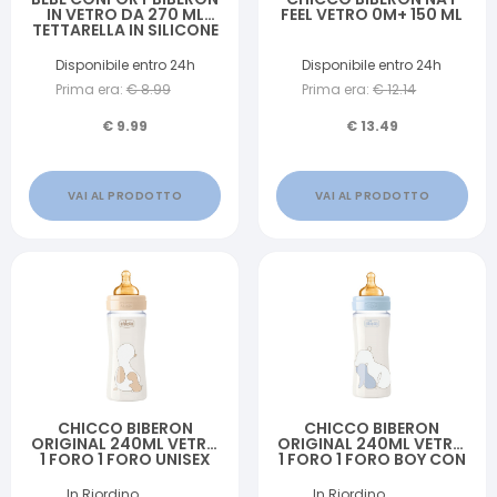
IN VETRO DA 270 ML
FEEL VETRO 0M+ 150 ML
TETTARELLA IN SILICONE
T1 SWEET BUNNY
Disponibile entro 24h
Disponibile entro 24h
Prima era:
€
8.99
Prima era:
€
12.14
€
9.99
€
13.49
VAI AL PRODOTTO
VAI AL PRODOTTO
CHICCO BIBERON
CHICCO BIBERON
ORIGINAL 240ML VETRO
ORIGINAL 240ML VETRO
1 FORO 1 FORO UNISEX
1 FORO 1 FORO BOY CON
CON TETTARELLA IN
TETTARELLA IN
CAUCCIU'
CAUCCIU'
In Riordino
In Riordino