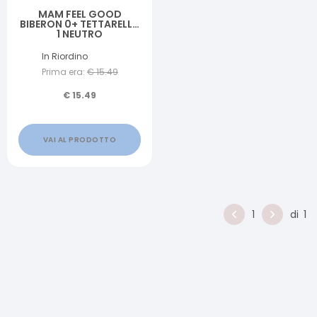
MAM FEEL GOOD
BIBERON 0+ TETTARELLA
1 NEUTRO
In Riordino
Prima era:
€
15.49
€
15.49
VAI AL PRODOTTO
1
di
1