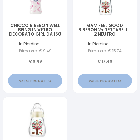
CHICCO BIBERON WELL
MAM FEEL GOOD
BEING IN VETRO
BIBERON 2+ TETTARELLA
DECORATO GIRL DA 150
2 NEUTRO
ML NORMAL LATTICE
In Riordino
In Riordino
Prima era:
€
9.49
Prima era:
€
15.74
€
9.49
€
17.49
VAI AL PRODOTTO
VAI AL PRODOTTO