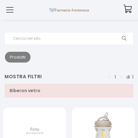
Cerca nel sito
Prodotti
MOSTRA FILTRI
1
di
1
Biberon vetro