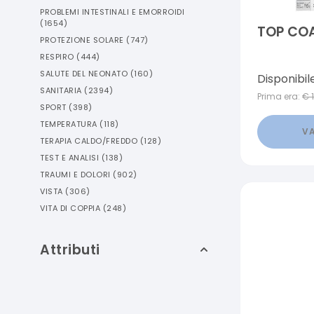
PROBLEMI INTESTINALI E EMORROIDI
(
1654
)
TOP COA
PROTEZIONE SOLARE
(
747
)
RESPIRO
(
444
)
SALUTE DEL NEONATO
(
160
)
Disponibil
SANITARIA
(
2394
)
Prima era:
€
SPORT
(
398
)
TEMPERATURA
(
118
)
VA
TERAPIA CALDO/FREDDO
(
128
)
TEST E ANALISI
(
138
)
TRAUMI E DOLORI
(
902
)
VISTA
(
306
)
VITA DI COPPIA
(
248
)
Attributi