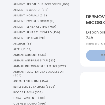
ALIMENTI APROTEICI E IPOPROTEICI
(
166
)
ALIMENTI BIOLOGICI
(
312
)
ALIMENTI NORMALI
(
216
)
DERMOV
ALIMENTI POVERI DI SODIO
(
11
)
MICOBLO
ALIMENTI SENZA GLUTINE
(
760
)
SMALTO 
Disponibil
ALIMENTI SENZA ZUCCHERO
(
106
)
TRASPIR
24h
ALIMENTI SPECIALI
(
211
)
ALLERGIE
(
63
)
Prima era:
€
ALTRI
(
13169
)
ANIMALI ALIMENTI
(
236
)
VA
ANIMALI ANTIPARASSITARI
(
23
)
ANIMALI INTEGRATORI SPECIFICI
(
622
)
ANIMALI TOELETTATURA E ACCESSORI
(
304
)
ASSORBENTI INTIMI
(
454
)
BENESSERE ED ENERGIA
(
3305
)
BOCCA E GOLA
(
376
)
CASA E AMBIENTE
(
401
)
COSMESI CORPO
(
1166
)