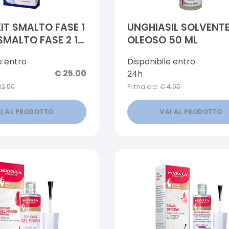
KIT SMALTO FASE 1
UNGHIASIL SOLVENT
 SMALTO FASE 2 15
OLEOSO 50 ML
e entro
Disponibile entro
€
25.00
24h
22.50
Prima era:
€
4.95
I AL PRODOTTO
VAI AL PRODOTTO