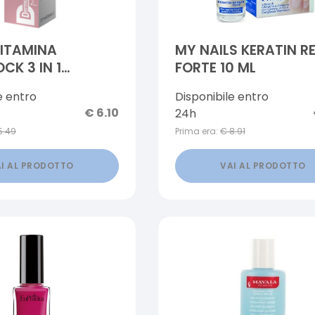
ITAMINA
MY NAILS KERATIN R
CK 3 IN 1
FORTE 10 ML
IDRATANTE E
e entro
Disponibile entro
ANTE NUDE 5 ML
€
6.10
24h
5.49
Prima era:
€
8.91
I AL PRODOTTO
VAI AL PRODOTTO