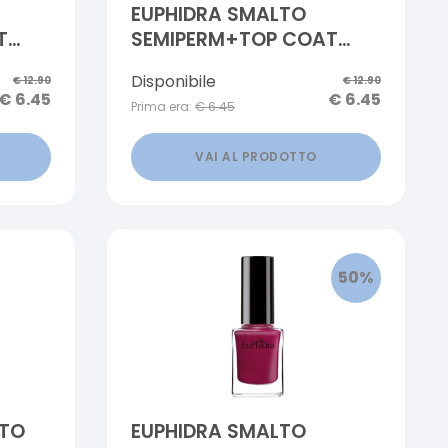
EUPHIDRA SMALTO
T
SEMIPERM+TOP COAT
P02
LIGHT PROTETTIVO SP06
Disponibile
€
12.90
€
12.90
10 ML
€
6.45
€
6.45
Prima era:
€
6.45
VAI AL PRODOTTO
50
%
NTO
EUPHIDRA SMALTO