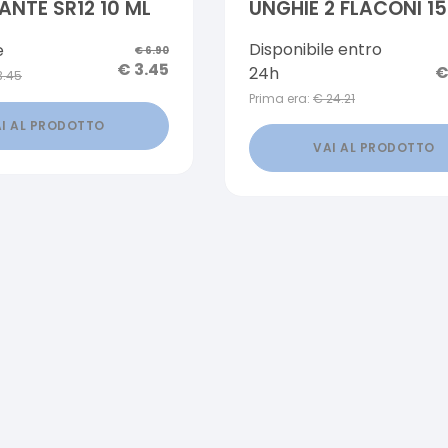
ANTE SR12 10 ML
UNGHIE 2 FLACONI 15
2 PENNELLI APPLICAT
Disponibile entro
e
€
6.90
€
3.45
24h
3.45
Prima era:
€
24.21
I AL PRODOTTO
VAI AL PRODOTTO