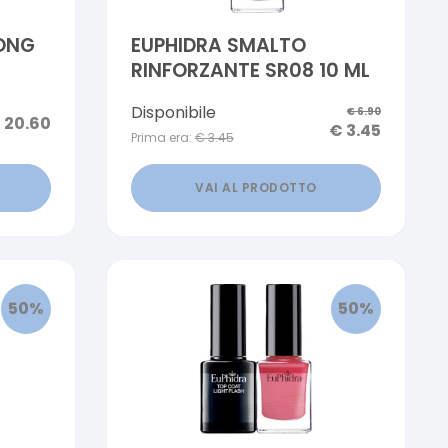
ONG
EUPHIDRA SMALTO
RINFORZANTE SR08 10 ML
Disponibile
€
6.90
€
20.60
€
3.45
Prima era:
€
3.45
VAI AL PRODOTTO
50
%
50
%