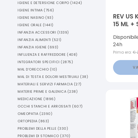
IGIENE E DETERSIONE CORPO
(
1424
)
IGIENE INTIMA
(
756
)
REV US 
IGIENE NASINO
(
93
)
15 ML +
IGIENE ORALE
(
1441
)
ML
INFANZIA ACCESSORI
(
1339
)
Disponibil
INFANZIA ALIMENTI
(
521
)
24h
INFANZIA IGIENE
(
693
)
Prima era:
€
INFLUENZA E RAFFREDDORE
(
408
)
INTEGRATORI SPECIFICI
(
2875
)
VA
MAL D'ORECCHIO
(
10
)
MAL DI TESTA E DOLORI MESTRUALI
(
38
)
MATERIALI E SERVIZI FARMACIA
(
27
)
MATERIE PRIME E GALENICA
(
238
)
MEDICAZIONE
(
1896
)
OCCHI STANCHI E ARROSSATI
(
607
)
OMEOPATIA
(
2390
)
ORTOPEDIA
(
863
)
PROBLEMI DELLA PELLE
(
330
)
PROBLEMI DI STOMACO
(
370
)