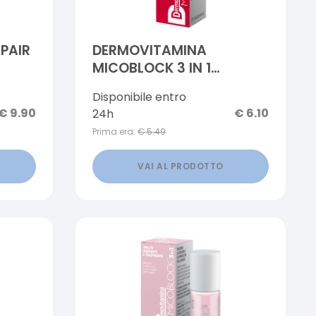
EPAIR
DERMOVITAMINA
MICOBLOCK 3 IN 1
SMALTO IDRATANTE E
Disponibile entro
TRASPIRANTE ROSSO 5 ML
€
9.90
€
6.10
24h
Prima era:
€
5.49
VAI AL PRODOTTO