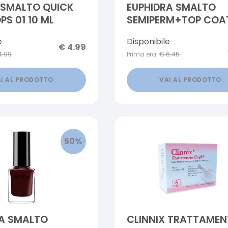
 SMALTO QUICK
EUPHIDRA SMALTO
PS 01 10 ML
SEMIPERM+TOP COA
LIGHT PROTETTIVO S
e
Disponibile
10 ML
€
4.99
4.99
Prima era:
€
6.45
I AL PRODOTTO
VAI AL PRODOTTO
50
%
RA SMALTO
CLINNIX TRATTAME