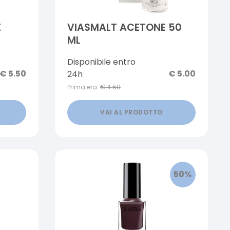
E
VIASMALT ACETONE 50
ML
Disponibile entro
€
5.50
€
5.00
24h
Prima era:
€
4.50
VAI AL PRODOTTO
50
%