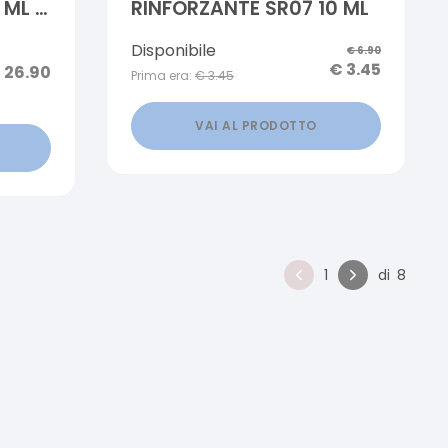
 ML +
RINFORZANTE SR07 10 ML
ORI
Disponibile
€
6.90
€
3.45
€
26.90
Prima era:
€
3.45
VAI AL PRODOTTO
1
di
8