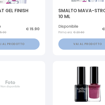
T GEL FINISH
SMALTO MAVA-STR
10 ML
e
Disponibile
€
15.90
15.90
Prima era:
€
20.60
I AL PRODOTTO
VAI AL PRODOTTO