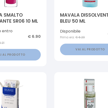
RA SMALTO
MAVALA DISSOLVEN
ANTE SR06 10 ML
BLEU 50 ML
e entro
Disponibile
€
6.90
Prima era:
€
6.20
6.21
VAI AL PRODOTTO
I AL PRODOTTO