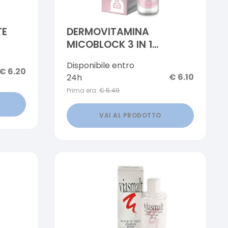
TE
DERMOVITAMINA
MICOBLOCK 3 IN 1
SMALTO IDRATANTE E
Disponibile entro
TRASPIRANTE ROSA
€
6.20
€
6.10
24h
CHIARO 5 ML
Prima era:
€
5.49
VAI AL PRODOTTO