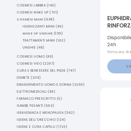
COSMESI LABBRA
(
143
)
COSMESI MAKE UP
(
731
)
EUPHID
COSMESI MANI
(
438
)
RINFORZ
IGIENIZZANTI MANI
(
89
)
MAKE UP UNGHIE
(
139
)
Disponibil
TRATTAMENTI MANI
(
162
)
24h
UNGHIE
(
48
)
Prima era:
€
COSMESI UOMO
(
89
)
COSMESI VISO
(
2297
)
VA
CURA E BENESSERE DEL PIEDE
(
747
)
DIABETE
(
209
)
DIMAGRIMENTO UOMO E DONNA
(
2299
)
ELETTROMEDICALI
(
88
)
FARMACO PRESCRITTO
(
5
)
GAMBE PESANTI
(
562
)
GRAVIDANZA E MENOPAUSA
(
362
)
IGIENE DELL'ORECCHIO
(
124
)
IGIENE E CURA CAPELLI
(
1723
)