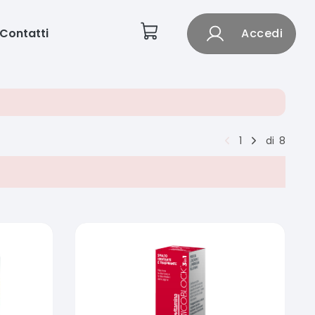
Contatti
Accedi
1
di
8