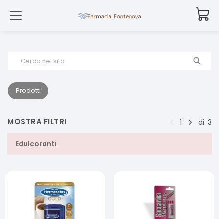
Cerca nel sito
Prodotti
MOSTRA FILTRI
1
di
3
Edulcoranti