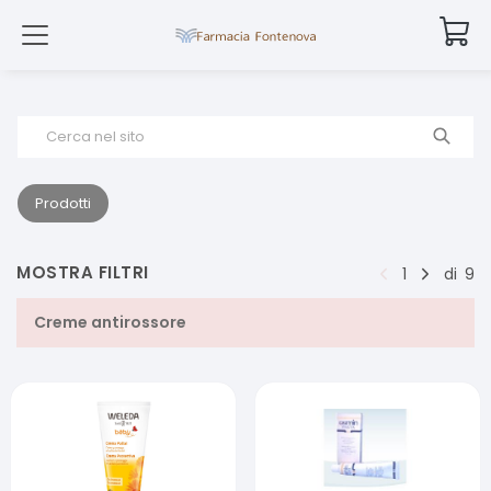
Cerca nel sito
Prodotti
MOSTRA FILTRI
1
di
9
Creme antirossore